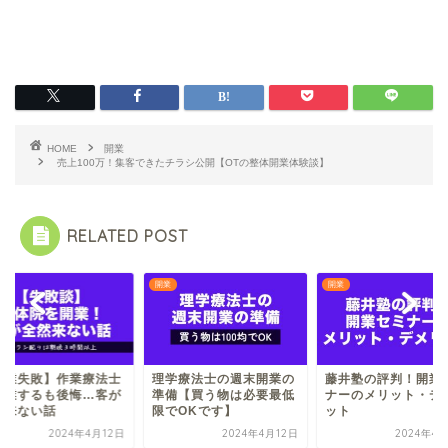
HOME
開業
売上100万！集客できたチラシ公開【OTの整体開業体験談】
RELATED POST
開業
開業
開業失敗】作業療法士
理学療法士の週末開業の
藤井塾の評判！開業
起業するも後悔…客が
準備【買う物は必要最低
ナーのメリット・デ
然来ない話
限でOKです】
ット
2024年4月12日
2024年4月12日
2024年4