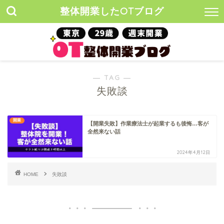
整体開業したOTブログ
― TAG ―
失敗談
開業
【開業失敗】作業療法士が起業するも後悔…客が
全然来ない話
2024年4月12日
HOME
失敗談